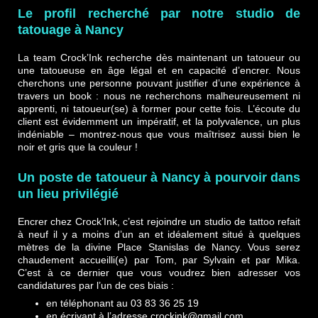
Le profil recherché par notre studio de
tatouage à Nancy
La team Crock’Ink recherche dès maintenant un tatoueur ou
une tatoueuse en âge légal et en capacité d’encrer. Nous
cherchons une personne pouvant justifier d’une expérience à
travers un book : nous ne recherchons malheureusement ni
apprenti, ni tatoueur(se) à former pour cette fois. L’écoute du
client est évidemment un impératif, et la polyvalence, un plus
indéniable – montrez-nous que vous maîtrisez aussi bien le
noir et gris que la couleur !
Un poste de tatoueur à Nancy à pourvoir dans
un lieu privilégié
Encrer chez Crock’Ink, c’est rejoindre un studio de tattoo refait
à neuf il y a moins d’un an et idéalement situé à quelques
mètres de la divine Place Stanislas de Nancy. Vous serez
chaudement accueilli(e) par Tom, par Sylvain et par Mika.
C’est à ce dernier que vous voudrez bien adresser vos
candidatures par l’un de ces biais :
en téléphonant au 03 83 36 25 19
en écrivant à l’adresse crockink@gmail.com