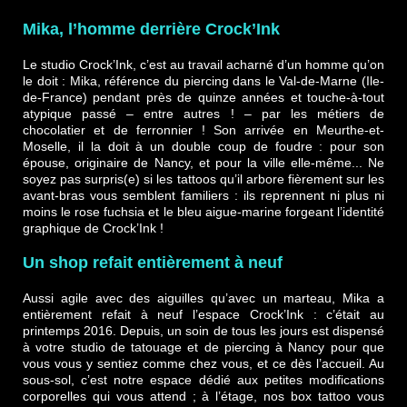
Mika, l’homme derrière Crock’Ink
Le studio Crock’Ink, c’est au travail acharné d’un homme qu’on
le doit : Mika, référence du piercing dans le Val-de-Marne (Ile-
de-France) pendant près de quinze années et touche-à-tout
atypique passé – entre autres ! – par les métiers de
chocolatier et de ferronnier ! Son arrivée en Meurthe-et-
Moselle, il la doit à un double coup de foudre : pour son
épouse, originaire de Nancy, et pour la ville elle-même... Ne
soyez pas surpris(e) si les tattoos qu’il arbore fièrement sur les
avant-bras vous semblent familiers : ils reprennent ni plus ni
moins le rose fuchsia et le bleu aigue-marine forgeant l’identité
graphique de Crock’Ink !
Un shop refait entièrement à neuf
Aussi agile avec des aiguilles qu’avec un marteau, Mika a
entièrement refait à neuf l’espace Crock’Ink : c’était au
printemps 2016. Depuis, un soin de tous les jours est dispensé
à votre studio de tatouage et de piercing à Nancy pour que
vous vous y sentiez comme chez vous, et ce dès l’accueil. Au
sous-sol, c’est notre espace dédié aux petites modifications
corporelles qui vous attend ; à l’étage, nos box tattoo vous