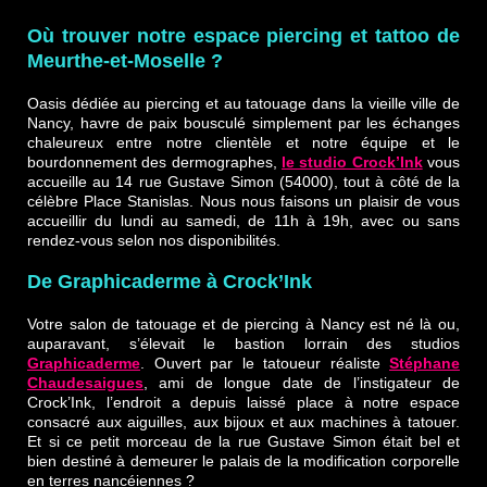
Où trouver notre espace piercing et tattoo de
Meurthe-et-Moselle ?
Oasis dédiée au piercing et au tatouage dans la vieille ville de
Nancy, havre de paix bousculé simplement par les échanges
chaleureux entre notre clientèle et notre équipe et le
bourdonnement des dermographes,
le studio Crock’Ink
vous
accueille au 14 rue Gustave Simon (54000), tout à côté de la
célèbre Place Stanislas. Nous nous faisons un plaisir de vous
accueillir du lundi au samedi, de 11h à 19h, avec ou sans
rendez-vous selon nos disponibilités.
De Graphicaderme à Crock’Ink
Votre salon de tatouage et de piercing à Nancy est né là ou,
auparavant, s’élevait le bastion lorrain des studios
Graphicaderme
. Ouvert par le tatoueur réaliste
Stéphane
Chaudesaigues
, ami de longue date de l’instigateur de
Crock’Ink, l’endroit a depuis laissé place à notre espace
consacré aux aiguilles, aux bijoux et aux machines à tatouer.
Et si ce petit morceau de la rue Gustave Simon était bel et
bien destiné à demeurer le palais de la modification corporelle
en terres nancéiennes ?