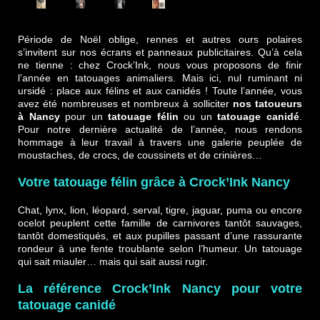
Période de Noël oblige, rennes et autres ours polaires
s’invitent sur nos écrans et panneaux publicitaires. Qu’à cela
ne tienne : chez Crock’Ink, nous vous proposons de finir
l’année en tatouages animaliers. Mais ici, nul ruminant ni
ursidé : place aux félins et aux canidés ! Toute l’année, vous
avez été nombreuses et nombreux à solliciter
nos tatoueurs
à Nancy
pour un
tatouage félin
ou un
tatouage canidé
.
Pour notre dernière actualité de l’année, nous rendons
hommage à leur travail à travers une galerie peuplée de
moustaches, de crocs, de coussinets et de crinières…
Votre tatouage félin grâce à Crock’Ink Nancy
Chat, lynx, lion, léopard, serval, tigre, jaguar, puma ou encore
ocelot peuplent cette famille de carnivores tantôt sauvages,
tantôt domestiqués, et aux pupilles passant d’une rassurante
rondeur à une fente troublante selon l’humeur. Un tatouage
qui sait miauler… mais qui sait aussi rugir.
La référence Crock’Ink Nancy pour votre
tatouage canidé