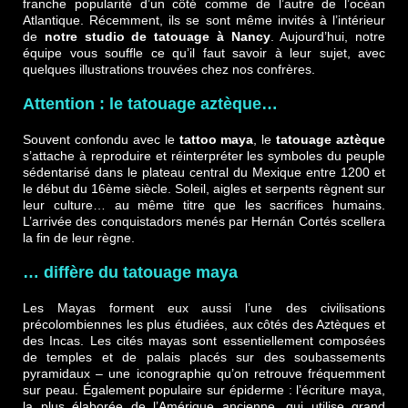
franche popularité d’un côté comme de l’autre de l’océan
Atlantique. Récemment, ils se sont même invités à l’intérieur
de
notre studio de tatouage à Nancy
. Aujourd’hui, notre
équipe vous souffle ce qu’il faut savoir à leur sujet, avec
quelques illustrations trouvées chez nos confrères.
Attention : le tatouage aztèque…
Souvent confondu avec le
tattoo maya
, le
tatouage aztèque
s’attache à reproduire et réinterpréter les symboles du peuple
sédentarisé dans le plateau central du Mexique entre 1200 et
le début du 16ème siècle. Soleil, aigles et serpents règnent sur
leur culture… au même titre que les sacrifices humains.
L’arrivée des conquistadors menés par Hernán Cortés scellera
la fin de leur règne.
… diffère du tatouage maya
Les Mayas forment eux aussi l’une des civilisations
précolombiennes les plus étudiées, aux côtés des Aztèques et
des Incas. Les cités mayas sont essentiellement composées
de temples et de palais placés sur des soubassements
pyramidaux – une iconographie qu’on retrouve fréquemment
sur peau. Également populaire sur épiderme : l’écriture maya,
la plus élaborée de l’Amérique ancienne, qui utilise grand