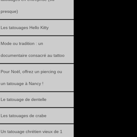
presque)
Les tatouages Hello Kitty
Mode ou tradition : un
documentaire consacré au tattoo
Pour Noël, offrez un piercing ou
un tatouage à Nancy !
Le tatouage de dentelle
Les tatouages de crabe
Un tatouage chrétien vieux de 1