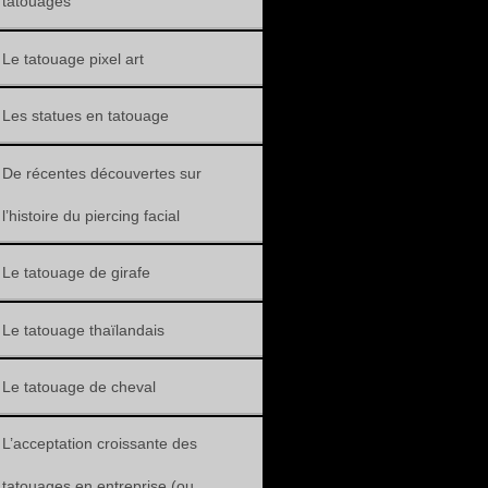
tatouages
Le tatouage pixel art
Les statues en tatouage
De récentes découvertes sur
l’histoire du piercing facial
Le tatouage de girafe
Le tatouage thaïlandais
Le tatouage de cheval
L’acceptation croissante des
tatouages en entreprise (ou