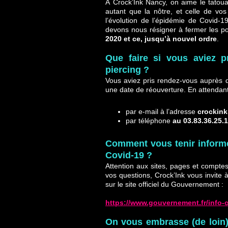
À Crock’Ink Nancy, on aime le tatoua
autant que la nôtre, et celle de vo
l’évolution de l’épidémie de Covid
devons nous résigner à fermer les p
2020 et ce, jusqu’à nouvel ordre
.
Que faire si vous aviez p
piercing ?
Vous aviez pris rendez-vous auprès 
une date de réouverture.
En attendant
par e-mail à l’adresse
crockin
par téléphone
au 03.83.36.25.
Comment vous tenir informé
Covid-19 ?
Attention aux sites, pages et compte
vos questions, Crock’Ink vous invite
sur le site officiel du Gouvernement :
https://www.gouvernement.fr/info-
On vous embrasse (de loin