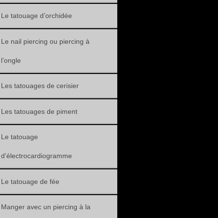
Le tatouage d’orchidée
Le nail piercing ou piercing à
l’ongle
Les tatouages de cerisier
Les tatouages de piment
Le tatouage
d’électrocardiogramme
Le tatouage de fée
Manger avec un piercing à la