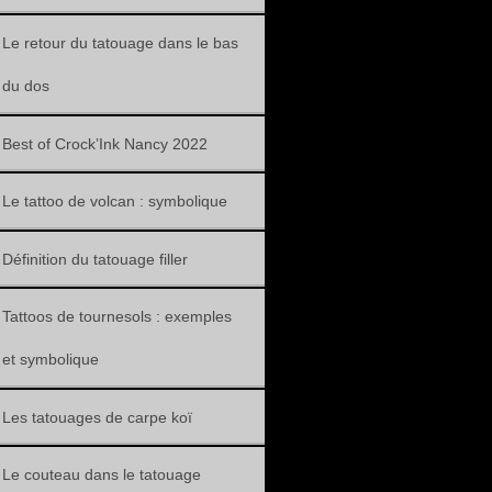
Le retour du tatouage dans le bas
du dos
Best of Crock’Ink Nancy 2022
Le tattoo de volcan : symbolique
Définition du tatouage filler
Tattoos de tournesols : exemples
et symbolique
Les tatouages de carpe koï
Le couteau dans le tatouage