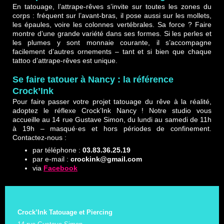
En tatouage, l’attrape-rêves s’invite sur toutes les zones du
corps : fréquent sur l’avant-bras, il pose aussi sur les mollets,
les épaules, voire les colonnes vertébrales. Sa force ? Faire
montre d’une grande variété dans ses formes. Si les perles et
les plumes y sont monnaie courante, il s’accompagne
facilement d’autres ornements – tant et si bien que chaque
tattoo d’attrape-rêves est unique.
Se faire tatouer à Nancy : la référence
Crock’Ink
Pour faire passer votre projet tatouage du rêve à la réalité,
adoptez le réflexe Crock’Ink Nancy ! Notre studio vous
accueille au 14 rue Gustave Simon, du lundi au samedi de 11h
à 19h – masqué·es et hors périodes de confinement.
Contactez-nous :
par téléphone :
03.83.36.25.19
par e-mail :
crockink@gmail.com
via
Facebook
Crock’Ink Tatouage et Piercing