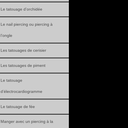
Le tatouage d’orchidée
Le nail piercing ou piercing à
l’ongle
Les tatouages de cerisier
Les tatouages de piment
Le tatouage
d’électrocardiogramme
Le tatouage de fée
Manger avec un piercing à la