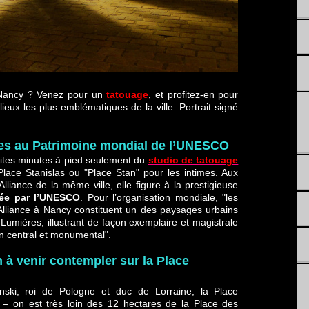
 Nancy ? Venez pour un
tatouage
, et profitez-en pour
lieux les plus emblématiques de la ville. Portrait signé
es au Patrimoine mondial de l’UNESCO
tites minutes à pied seulement du
studio de tatouage
Place Stanislas ou "Place Stan" pour les intimes. Aux
lliance de la même ville, elle figure à la prestigieuse
sée par l’UNESCO
. Pour l’organisation mondiale, "les
d’Alliance à Nancy constituent un des paysages urbains
Lumières, illustrant de façon exemplaire et magistrale
in central et monumental".
à venir contempler sur la Place
ski, roi de Pologne et duc de Lorraine, la Place
 – on est très loin des 12 hectares de la Place des