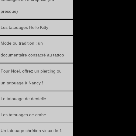
presque)
Les tatouages Hello Kitty
Mode ou tradition : un
documentaire consacré au tattoo
Pour Noël, offrez un piercing ou
un tatouage à Nancy !
Le tatouage de dentelle
Les tatouages de crabe
Un tatouage chrétien vieux de 1