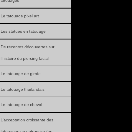
tatouages
Le tatouage pixel art
Les statues en tatouage
De récentes découvertes sur
l’histoire du piercing facial
Le tatouage de girafe
Le tatouage thaïlandais
Le tatouage de cheval
L’acceptation croissante des
tatouages en entreprise (ou