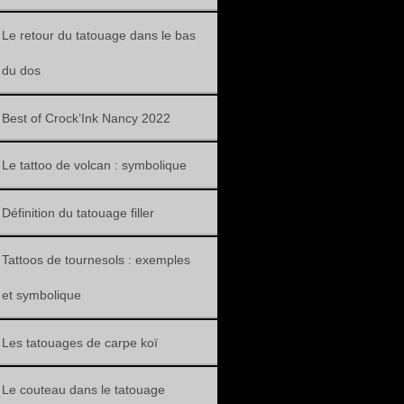
Le retour du tatouage dans le bas
du dos
Best of Crock’Ink Nancy 2022
Le tattoo de volcan : symbolique
Définition du tatouage filler
Tattoos de tournesols : exemples
et symbolique
Les tatouages de carpe koï
Le couteau dans le tatouage